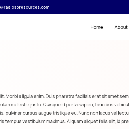
r@radiosoresources.com
Home
About
lit. Morbi a ligula enim. Duis pharetra facilisis erat sit ame
bulum molestie justo. Quisque id porta sapien, faucibus vehicula
felis, pulvinar cursus augue tristique eu. Nunc non lacus vel l
s tempus vestibulum maximus. Aliquam aliquet felis elit, id p