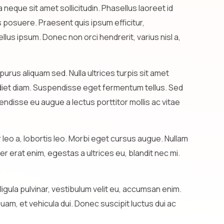
a neque sit amet sollicitudin. Phasellus laoreet id
s posuere. Praesent quis ipsum efficitur,
us ipsum. Donec non orci hendrerit, varius nisl a,
urus aliquam sed. Nulla ultrices turpis sit amet
erdiet diam. Suspendisse eget fermentum tellus. Sed
pendisse eu augue a lectus porttitor mollis ac vitae
 leo a, lobortis leo. Morbi eget cursus augue. Nullam
r erat enim, egestas a ultrices eu, blandit nec mi.
gula pulvinar, vestibulum velit eu, accumsan enim.
m, et vehicula dui. Donec suscipit luctus dui ac