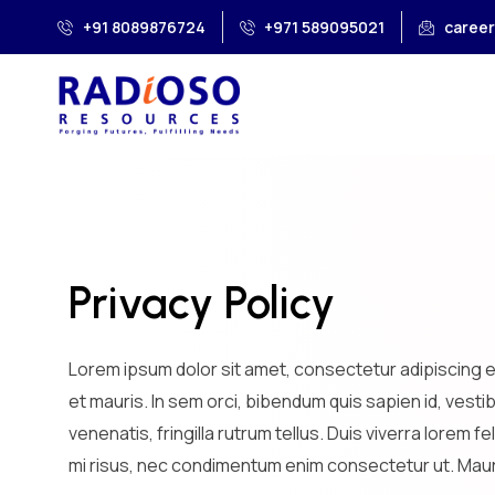
+91 8089876724
+971 589095021
caree
Privacy Policy
Lorem ipsum dolor sit amet, consectetur adipiscing e
et mauris. In sem orci, bibendum quis sapien id, vesti
venenatis, fringilla rutrum tellus. Duis viverra lorem 
mi risus, nec condimentum enim consectetur ut. Mauri