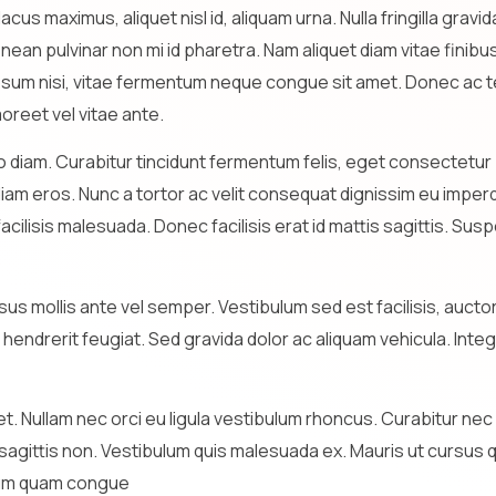
cus maximus, aliquet nisl id, aliquam urna. Nulla fringilla gravid
enean pulvinar non mi id pharetra. Nam aliquet diam vitae finibu
sum nisi, vitae fermentum neque congue sit amet. Donec ac tell
aoreet vel vitae ante.
ro diam. Curabitur tincidunt fermentum felis, eget consectetur p
 diam eros. Nunc a tortor ac velit consequat dignissim eu imp
acilisis malesuada. Donec facilisis erat id mattis sagittis. Sus
us mollis ante vel semper. Vestibulum sed est facilisis, auctor
endrerit feugiat. Sed gravida dolor ac aliquam vehicula. Intege
ullam nec orci eu ligula vestibulum rhoncus. Curabitur nec li
ittis non. Vestibulum quis malesuada ex. Mauris ut cursus qua
tium quam congue