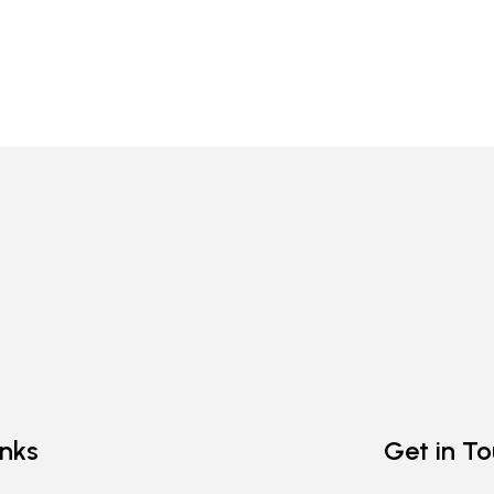
inks
Get in T