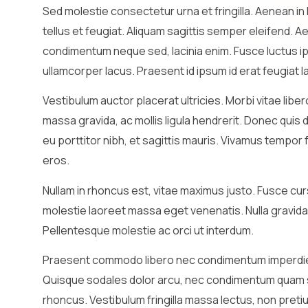
Sed molestie consectetur urna et fringilla. Aenean in la
tellus et feugiat. Aliquam sagittis semper eleifend. A
condimentum neque sed, lacinia enim. Fusce luctus ip
ullamcorper lacus. Praesent id ipsum id erat feugiat l
Vestibulum auctor placerat ultricies. Morbi vitae libe
massa gravida, ac mollis ligula hendrerit. Donec quis
eu porttitor nibh, et sagittis mauris. Vivamus tempor f
eros.
Nullam in rhoncus est, vitae maximus justo. Fusce curs
molestie laoreet massa eget venenatis. Nulla gravida h
Pellentesque molestie ac orci ut interdum.
Praesent commodo libero nec condimentum imperdiet. N
Quisque sodales dolor arcu, nec condimentum quam sag
rhoncus. Vestibulum fringilla massa lectus, non pre